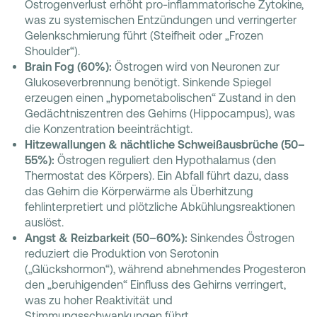
Östrogenverlust erhöht pro-inflammatorische Zytokine,
was zu systemischen Entzündungen und verringerter
Gelenkschmierung führt (Steifheit oder „Frozen
Shoulder“).
Brain Fog (60%):
Östrogen wird von Neuronen zur
Glukoseverbrennung benötigt. Sinkende Spiegel
erzeugen einen „hypometabolischen“ Zustand in den
Gedächtniszentren des Gehirns (Hippocampus), was
die Konzentration beeinträchtigt.
Hitzewallungen & nächtliche Schweißausbrüche (50–
55%):
Östrogen reguliert den Hypothalamus (den
Thermostat des Körpers). Ein Abfall führt dazu, dass
das Gehirn die Körperwärme als Überhitzung
fehlinterpretiert und plötzliche Abkühlungsreaktionen
auslöst.
Angst & Reizbarkeit (50–60%):
Sinkendes Östrogen
reduziert die Produktion von Serotonin
(„Glückshormon“), während abnehmendes Progesteron
den „beruhigenden“ Einfluss des Gehirns verringert,
was zu hoher Reaktivität und
Stimmungsschwankungen führt.