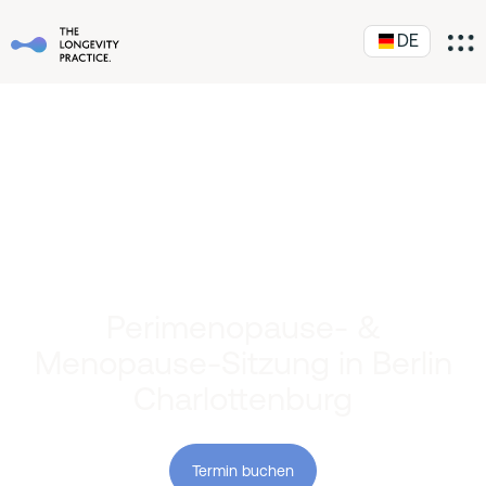
DE
Perimenopause- &
Menopause-Sitzung in Berlin
Charlottenburg
Termin buchen