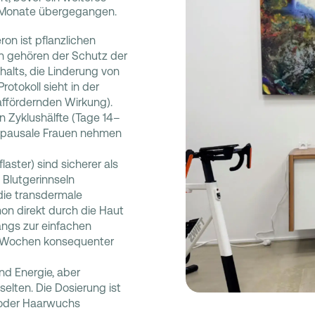
–6 Monate übergegangen.
on ist pflanzlichen
n gehören der Schutz der
alts, die Linderung von
otokoll sieht in der
ffördernden Wirkung).
n Zyklushälfte (Tage 14–
nopausale Frauen nehmen
ster) sind sicherer als
 Blutgerinnseln
 die transdermale
on direkt durch die Haut
angs zur einfachen
–8 Wochen konsequenter
und Energie, aber
elten. Die Dosierung ist
 oder Haarwuchs