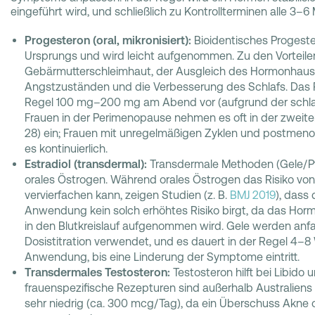
eingeführt wird, und schließlich zu Kontrollterminen alle 3
Progesteron (oral, mikronisiert):
Bioidentisches Progester
Ursprungs und wird leicht aufgenommen. Zu den Vorteile
Gebärmutterschleimhaut, der Ausgleich des Hormonhaush
Angstzuständen und die Verbesserung des Schlafs. Das Pr
Regel 100 mg–200 mg am Abend vor (aufgrund der schla
Frauen in der Perimenopause nehmen es oft in der zweite
28) ein; Frauen mit unregelmäßigen Zyklen und postme
es kontinuierlich.
Estradiol (transdermal):
Transdermale Methoden (Gele/Pfla
orales Östrogen. Während orales Östrogen das Risiko von
vervierfachen kann, zeigen Studien (z. B.
BMJ 2019
), dass
Anwendung kein solch erhöhtes Risiko birgt, da das Horm
in den Blutkreislauf aufgenommen wird. Gele werden anf
Dosistitration verwendet, und es dauert in der Regel 4
Anwendung, bis eine Linderung der Symptome eintritt.
Transdermales Testosteron:
Testosteron hilft bei Libido 
frauenspezifische Rezepturen sind außerhalb Australiens s
sehr niedrig (ca. 300 mcg/Tag), da ein Überschuss Akne