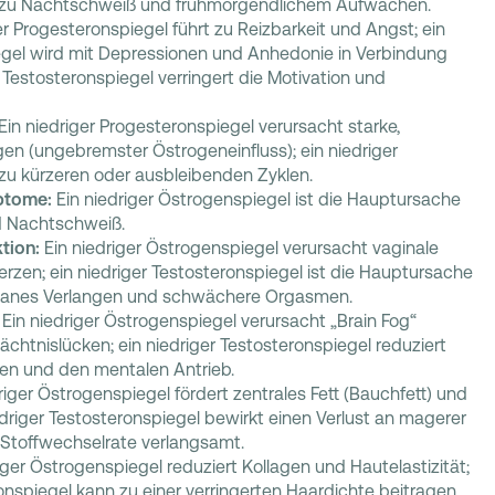
t zu Nachtschweiß und frühmorgendlichem Aufwachen.
er Progesteronspiegel führt zu Reizbarkeit und Angst; ein
egel wird mit Depressionen und Anhedonie in Verbindung
 Testosteronspiegel verringert die Motivation und
Ein niedriger Progesteronspiegel verursacht starke,
en (ungebremster Östrogeneinfluss); ein niedriger
zu kürzeren oder ausbleibenden Zyklen.
ptome:
Ein niedriger Östrogenspiegel ist die Hauptursache
d Nachtschweiß.
tion:
Ein niedriger Östrogenspiegel verursacht vaginale
zen; ein niedriger Testosteronspiegel ist die Hauptursache
ntanes Verlangen und schwächere Orgasmen.
Ein niedriger Östrogenspiegel verursacht „Brain Fog“
chtnislücken; ein niedriger Testosteronspiegel reduziert
en und den mentalen Antrieb.
riger Östrogenspiegel fördert zentrales Fett (Bauchfett) und
iedriger Testosteronspiegel bewirkt einen Verlust an magerer
Stoffwechselrate verlangsamt.
iger Östrogenspiegel reduziert Kollagen und Hautelastizität;
ronspiegel kann zu einer verringerten Haardichte beitragen.