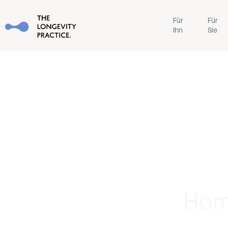
Für
Für
Ihn
Sie
Hor