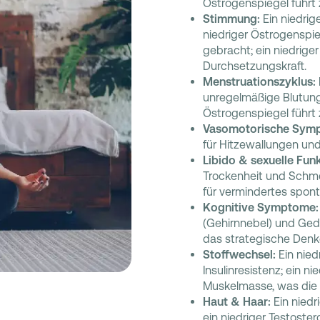
Östrogenspiegel führ
Stimmung:
Ein niedrig
niedriger Östrogenspi
gebracht; ein niedriger
Durchsetzungskraft.
Menstruationszyklus:
unregelmäßige Blutung
Östrogenspiegel führt 
Vasomotorische Sym
für Hitzewallungen un
Libido & sexuelle Funk
Trockenheit und Schmer
für vermindertes spo
Kognitive Symptome:
(Gehirnnebel) und Gedä
das strategische Denk
Stoffwechsel:
Ein nied
Insulinresistenz; ein n
Muskelmasse, was die 
Haut & Haar:
Ein niedr
ein niedriger Testoste