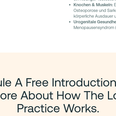
Knochen & Muskeln:
E
Osteoporose und Sarkop
körperliche Ausdauer u
Urogenitale Gesundhe
Menopausensyndrom (At
e A Free Introduction
ore About How The L
Practice Works.