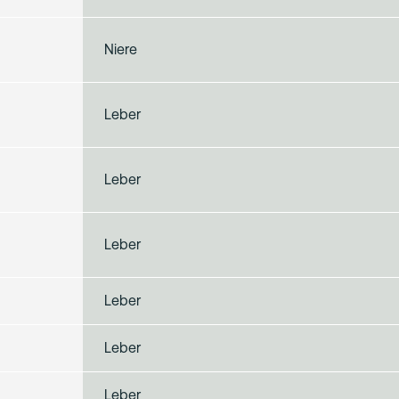
Niere
Leber
Leber
Leber
Leber
Leber
Leber