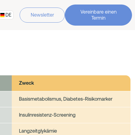
Vereinbare einen
DE
Newsletter
Termin
Zweck
Basismetabolismus, Diabetes-Risikomarker
Insulinresistenz-Screening
Langzeitglykämie