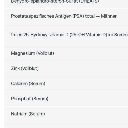
Dehydro-epiandro-steron‑Sulfat (DHEA‑S)
Prostata­spezifisches Antigen (PSA) total — Männer
freies 25‑Hydroxy-vitamin D (25‑OH Vitamin D) im Serum
Magnesium (Vollblut)
Zink (Vollblut)
Calcium (Serum)
Phosphat (Serum)
Natrium (Serum)