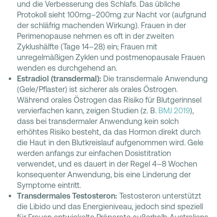
und die Verbesserung des Schlafs. Das übliche
Protokoll sieht 100mg–200mg zur Nacht vor (aufgrund
der schläfrig machenden Wirkung). Frauen in der
Perimenopause nehmen es oft in der zweiten
Zyklushälfte (Tage 14–28) ein; Frauen mit
unregelmäßigen Zyklen und postmenopausale Frauen
wenden es durchgehend an.
Estradiol (transdermal):
Die transdermale Anwendung
(Gele/Pflaster) ist sicherer als orales Östrogen.
Während orales Östrogen das Risiko für Blutgerinnsel
vervierfachen kann, zeigen Studien (z. B.
BMJ 2019
),
dass bei transdermaler Anwendung kein solch
erhöhtes Risiko besteht, da das Hormon direkt durch
die Haut in den Blutkreislauf aufgenommen wird. Gele
werden anfangs zur einfachen Dosistitration
verwendet, und es dauert in der Regel 4–8 Wochen
konsequenter Anwendung, bis eine Linderung der
Symptome eintritt.
Transdermales Testosteron:
Testosteron unterstützt
die Libido und das Energieniveau, jedoch sind speziell